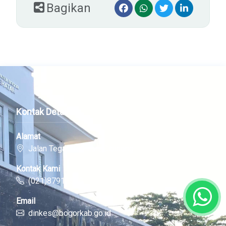
Bagikan
Kontak Detail
Alamat
Jalan Tegar Beriman, Cibinong
Kontak Kami
(021)87912518
Email
dinkes@bogorkab.go.id