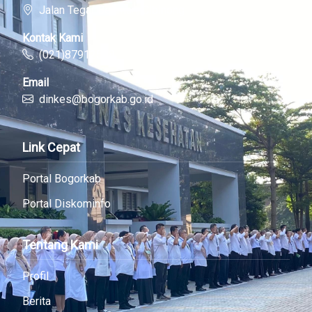
Jalan Tegar Beriman, Cibinong
Kontak Kami
(021)87912518
Email
dinkes@bogorkab.go.id
Link Cepat
Portal Bogorkab
Portal Diskominfo
Tentang Kami
Profil
Berita