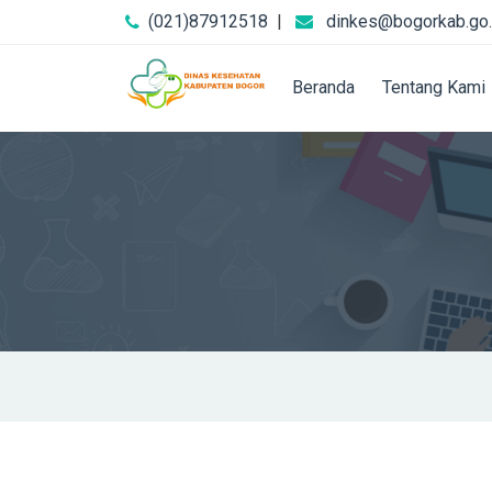
(021)87912518
|
dinkes@bogorkab.go.
Beranda
Tentang Kami