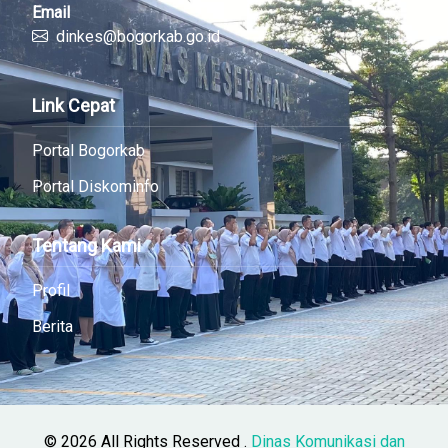
Email
dinkes@bogorkab.go.id
Link Cepat
Portal Bogorkab
Portal Diskominfo
Tentang Kami
Profil
Berita
© 2026 All Rights Reserved .
Dinas Komunikasi dan