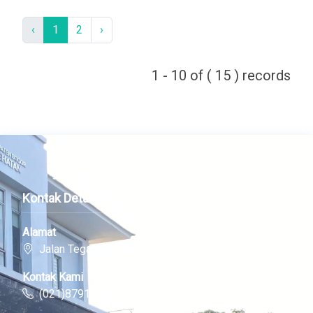
‹
1
2
›
1 - 10 of ( 15 ) records
Kontak Detail
Alamat
Jalan Tegar Beriman, Cibinong
Kontak Kami
(021)87912518