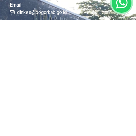
Email
dinkes@bogorkab.go.id
Link Cepat
Portal Bogorkab
Portal Diskominfo
Tentang Kami
Profil
Berita
© 2026 All Rights Reserved .
Dinas Komunikasi dan